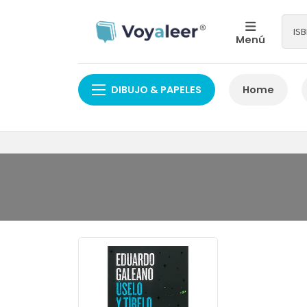
Menú
DIBUJO & PAPELES
Home