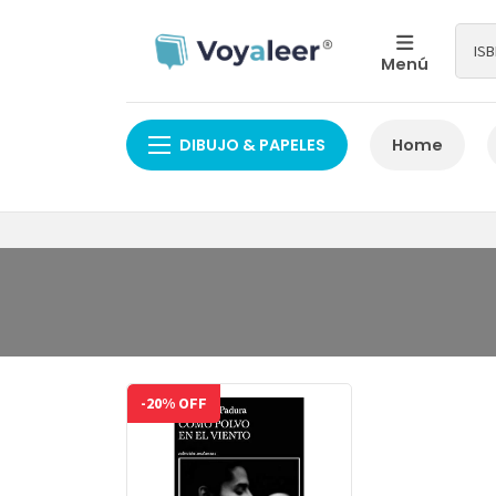
Menú
DIBUJO & PAPELES
Home
-20% OFF