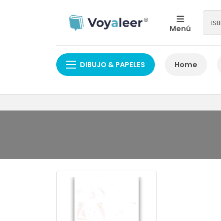
Menú
DIBUJO & PAPELES
Home