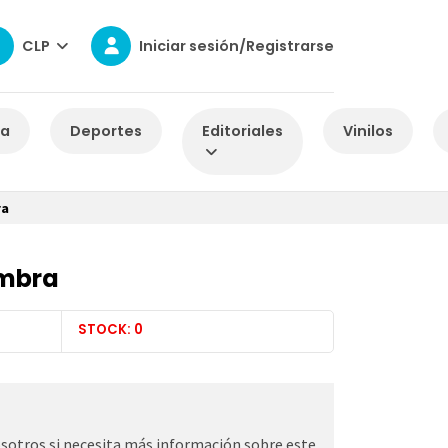
CLP
Iniciar sesión/Registrarse
za
Deportes
Editoriales
Vinilos
ra
ombra
STOCK: 0
otros si necesita más información sobre este