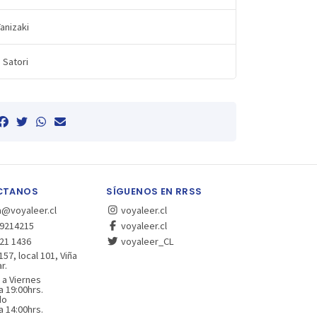
Tanizaki
 Satori
CTANOS
SÍGUENOS EN RRSS
a@voyaleer.cl
voyaleer.cl
9214215
voyaleer.cl
21 1436
voyaleer_CL
157, local 101, Viña
r.
 a Viernes
a 19:00hrs.
do
a 14:00hrs.