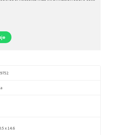
je
9752
da
0.5 x 14.6