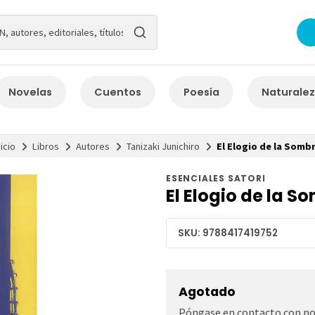
Novelas
Cuentos
Poesía
Naturale
nicio
Libros
Autores
Tanizaki Junichiro
El Elogio de la Somb
ESENCIALES SATORI
El Elogio de la S
SKU: 9788417419752
Agotado
Póngase en contacto con nos