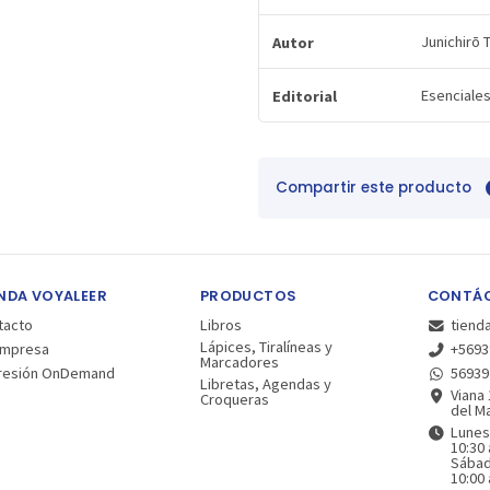
Junichirō 
Autor
Esenciales
Editorial
Compartir este producto
NDA VOYALEER
PRODUCTOS
CONTÁ
tacto
Libros
tiend
Lápices, Tiralíneas y
Empresa
+5693
Marcadores
resión OnDemand
56939
Libretas, Agendas y
Viana 
Croqueras
del Ma
Lunes
10:30 
Sába
10:00 