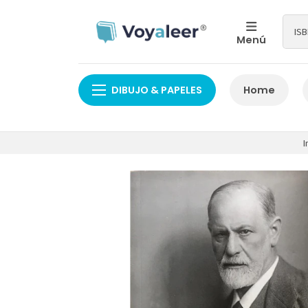
Menú
DIBUJO & PAPELES
Home
I