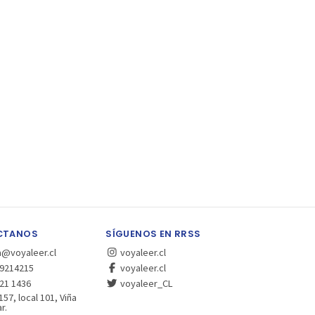
CTANOS
SÍGUENOS EN RRSS
a@voyaleer.cl
voyaleer.cl
9214215
voyaleer.cl
21 1436
voyaleer_CL
157, local 101, Viña
r.