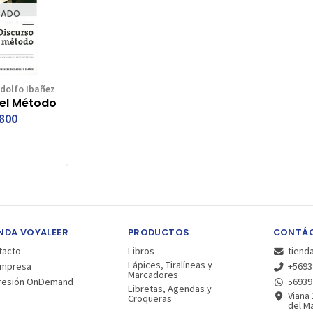
TADO
dolfo Ibañez
del Método
.800
NDA VOYALEER
PRODUCTOS
CONTÁ
tacto
Libros
tiend
Lápices, Tiralíneas y
Empresa
+5693
Marcadores
resión OnDemand
56939
Libretas, Agendas y
Viana 
Croqueras
del Ma