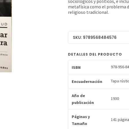
sociológicos y políticos, e inc
metafísica como el problema del
religioso tradicional.
SKU: 9789568484576
DETALLES DEL PRODUCTO
978-956-84
ISBN
Tapa rústi
Encuadernación
Año de
1930
publicación
Páginas y
141 página
Tamaño