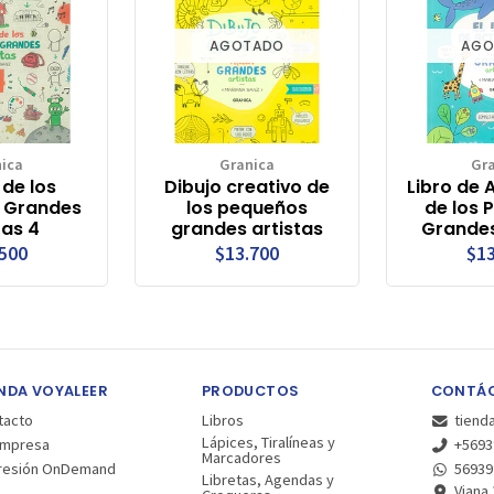
AGOTADO
AGO
ica
Granica
Gr
 de los
Dibujo creativo de
Libro de 
 Grandes
los pequeños
de los 
tas 4
grandes artistas
Grandes
.500
$13.700
$13
NDA VOYALEER
PRODUCTOS
CONTÁ
tacto
Libros
tiend
Lápices, Tiralíneas y
Empresa
+5693
Marcadores
resión OnDemand
56939
Libretas, Agendas y
Viana 