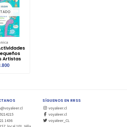
TADO
anica
Actividades
Pequeños
 Artistas
.800
CTANOS
SÍGUENOS EN RRSS
a@voyaleer.cl
voyaleer.cl
9214215
voyaleer.cl
21 1436
voyaleer_CL
157, local 101, Viña