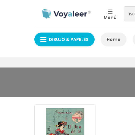
Menú
DIBUJO & PAPELES
Home