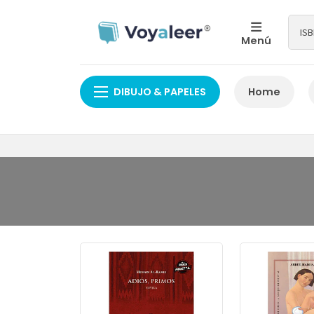
Menú
DIBUJO & PAPELES
Home