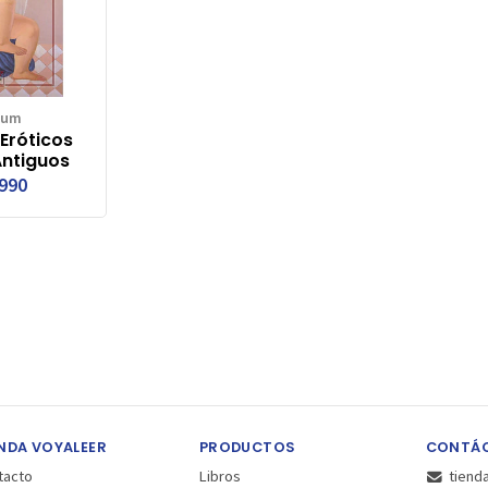
bum
Eróticos
Antiguos
.990
NDA VOYALEER
PRODUCTOS
CONTÁ
tacto
Libros
tiend