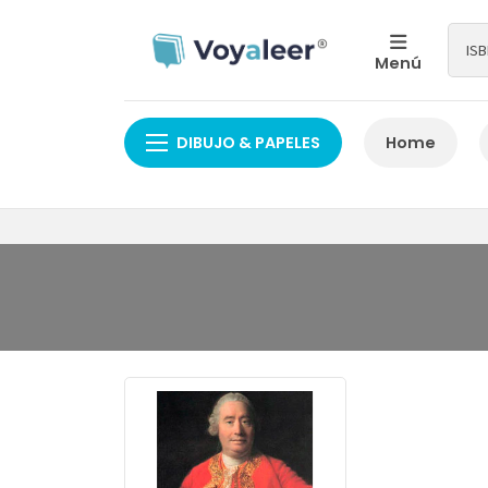
Menú
DIBUJO & PAPELES
Home