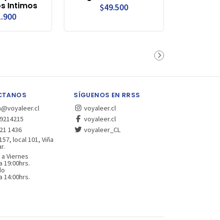
s Intimos
$49.500
.900
CTANOS
SÍGUENOS EN RRSS
a@voyaleer.cl
voyaleer.cl
9214215
voyaleer.cl
21 1436
voyaleer_CL
157, local 101, Viña
r.
 a Viernes
a 19:00hrs.
do
a 14:00hrs.