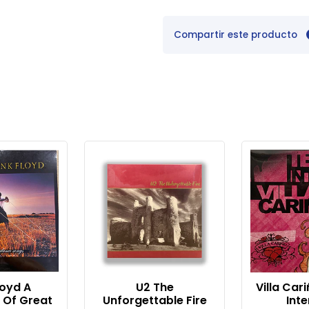
Compartir este producto
loyd A
U2 The
Villa Car
n Of Great
Unforgettable Fire
Inte