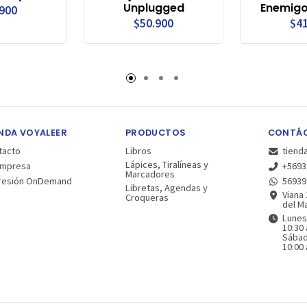
Unplugged
Enemigo
.900
$50.900
$41
NDA VOYALEER
PRODUCTOS
CONTÁ
tacto
Libros
tiend
Lápices, Tiralíneas y
Empresa
+5693
Marcadores
resión OnDemand
56939
Libretas, Agendas y
Viana 
Croqueras
del Ma
Lunes
10:30 
Sába
10:00 