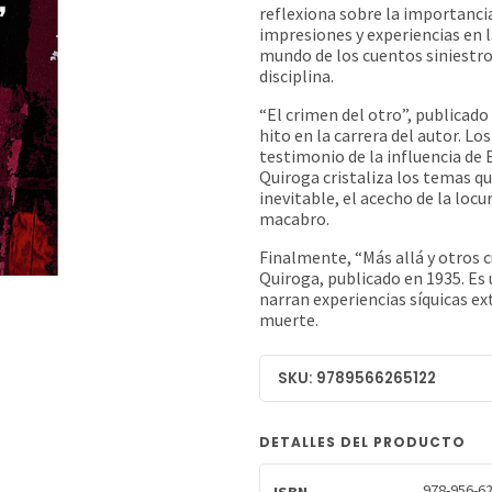
reflexiona sobre la importancia 
impresiones y experiencias en l
mundo de los cuentos siniestro
disciplina.
“El crimen del otro”, publicad
hito en la carrera del autor. 
testimonio de la influencia de 
Quiroga cristaliza los temas que
inevitable, el acecho de la locu
macabro.
Finalmente, “Más allá y otros c
Quiroga, publicado en 1935. Es
narran experiencias síquicas ex
muerte.
SKU: 9789566265122
DETALLES DEL PRODUCTO
978-956-62
ISBN