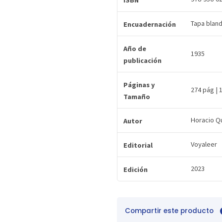
Tapa blan
Encuadernación
Año de
1935
publicación
Páginas y
274 pág | 
Tamaño
Horacio Q
Autor
Voyaleer
Editorial
2023
Edición
Compartir este producto