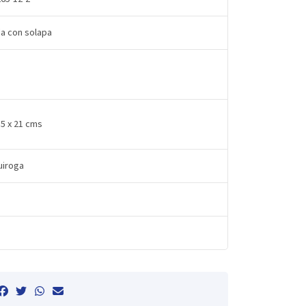
da con solapa
15 x 21 cms
uiroga