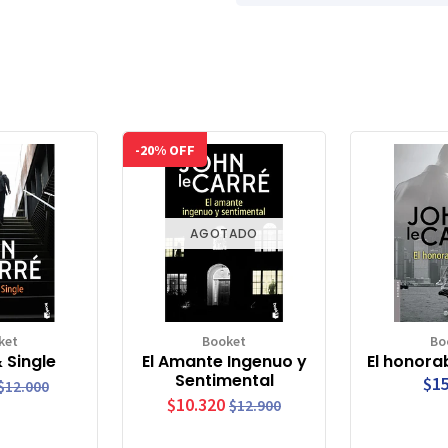
-20% OFF
AGOTADO
ket
Booket
Bo
 Single
El Amante Ingenuo y
El honorab
Sentimental
$15
$12.000
$10.320
$12.900