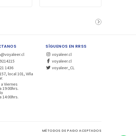
CTANOS
SÍGUENOS EN RRSS
a@voyaleer.cl
voyaleer.cl
9214215
voyaleer.cl
21 1436
voyaleer_CL
157, local 101, Viña
r.
 a Viernes
a 19:00hrs.
do
a 14:00hrs.
MÉTODOS DE PAGO ACEPTADOS