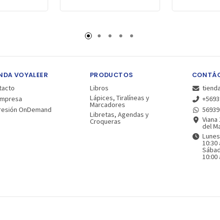
NDA VOYALEER
PRODUCTOS
CONTÁ
tacto
Libros
tiend
Lápices, Tiralíneas y
Empresa
+5693
Marcadores
resión OnDemand
56939
Libretas, Agendas y
Viana 
Croqueras
del Ma
Lunes
10:30 
Sába
10:00 