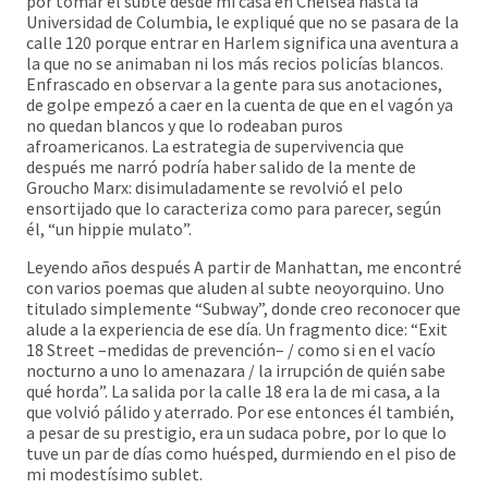
por tomar el subte desde mi casa en Chelsea hasta la
Universidad de Columbia, le expliqué que no se pasara de la
calle 120 porque entrar en Harlem significa una aventura a
la que no se animaban ni los más recios policías blancos.
Enfrascado en observar a la gente para sus anotaciones,
de golpe empezó a caer en la cuenta de que en el vagón ya
no quedan blancos y que lo rodeaban puros
afroamericanos. La estrategia de supervivencia que
después me narró podría haber salido de la mente de
Groucho Marx: disimuladamente se revolvió el pelo
ensortijado que lo caracteriza como para parecer, según
él, “un hippie mulato”.
Leyendo años después A partir de Manhattan, me encontré
con varios poemas que aluden al subte neoyorquino. Uno
titulado simplemente “Subway”, donde creo reconocer que
alude a la experiencia de ese día. Un fragmento dice: “Exit
18 Street –medidas de prevención– / como si en el vacío
nocturno a uno lo amenazara / la irrupción de quién sabe
qué horda”. La salida por la calle 18 era la de mi casa, a la
que volvió pálido y aterrado. Por ese entonces él también,
a pesar de su prestigio, era un sudaca pobre, por lo que lo
tuve un par de días como huésped, durmiendo en el piso de
mi modestísimo sublet.