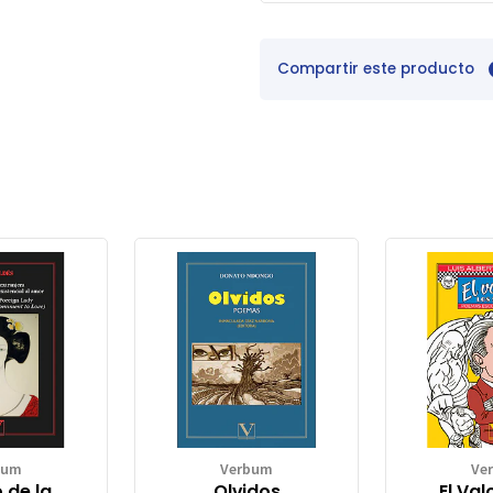
Compartir este producto
bum
Verbum
Ve
 de la
Olvidos
El Val