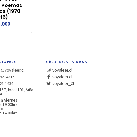
. Poemas
os (1970-
16)
.000
CTANOS
SÍGUENOS EN RRSS
a@voyaleer.cl
voyaleer.cl
9214215
voyaleer.cl
21 1436
voyaleer_CL
157, local 101, Viña
r.
 a Viernes
a 19:00hrs.
do
a 14:00hrs.