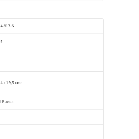
4-817-6
da
14 x 19,5 cms
l Buesa