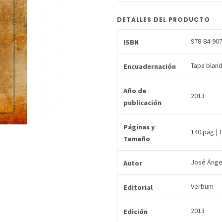
DETALLES DEL PRODUCTO
978-84-907
ISBN
Tapa blan
Encuadernación
Año de
2013
publicación
Páginas y
140 pág | 
Tamaño
José Ánge
Autor
Verbum
Editorial
2013
Edición