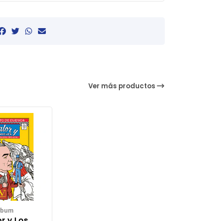
Ver más productos
rbum
or y Los