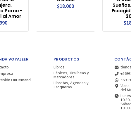
jera.
Sueños
$18.000
o Porno -
Escogid
al al Amor
20
.990
$18
NDA VOYALEER
PRODUCTOS
CONTÁ
tacto
Libros
tiend
Lápices, Tiralíneas y
Empresa
+5693
Marcadores
resión OnDemand
56939
Libretas, Agendas y
Viana 
Croqueras
del Ma
Lunes
10:30 
Sába
10:00 