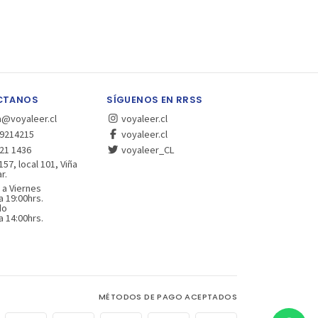
CTANOS
SÍGUENOS EN RRSS
a@voyaleer.cl
voyaleer.cl
9214215
voyaleer.cl
21 1436
voyaleer_CL
157, local 101, Viña
r.
 a Viernes
a 19:00hrs.
do
a 14:00hrs.
MÉTODOS DE PAGO ACEPTADOS