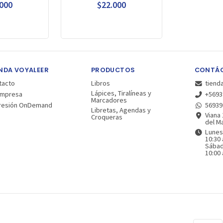
.000
$22.000
NDA VOYALEER
PRODUCTOS
CONTÁ
tacto
Libros
tiend
Lápices, Tiralíneas y
Empresa
+5693
Marcadores
resión OnDemand
56939
Libretas, Agendas y
Viana 
Croqueras
del Ma
Lunes
10:30 
Sába
10:00 