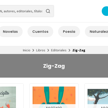
Novelas
Cuentos
Poesía
Naturale
Inicio
Libros
Editoriales
Zig-Zag
Zig-Zag
AGOTADO
AGO