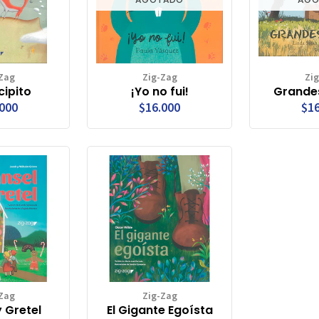
Zag
Zig-Zag
Zi
cipito
¡Yo no fui!
Grande
.000
$16.000
$16
Zag
Zig-Zag
y Gretel
El Gigante Egoísta