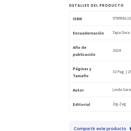
DETALLES DEL PRODUCTO
978956122
ISBN
Tapa Dura
Encuadernación
Año de
2024
publicación
Páginas y
32 Pag. | 2
Tamaño
Linda Sara
Autor
Zig-Zag
Editorial
Compartir este producto