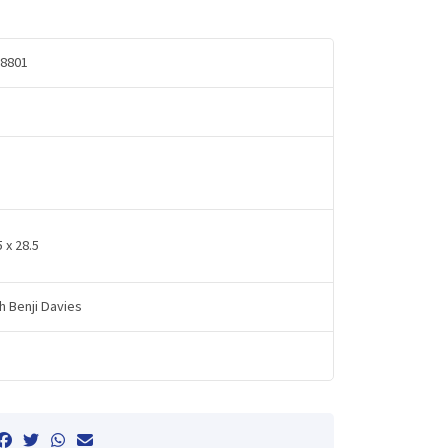
8801
5 x 28.5
h Benji Davies