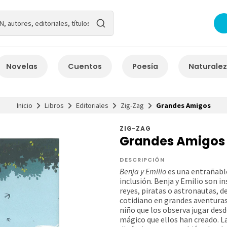
Novelas
Cuentos
Poesía
Naturale
Inicio
Libros
Editoriales
Zig-Zag
Grandes Amigos
ZIG-ZAG
Grandes Amigos
DESCRIPCIÓN
Benja y Emilio
es una entrañable
inclusión. Benja y Emilio son in
reyes, piratas o astronautas,
cotidiano en grandes aventura
niño que los observa jugar des
mágico que ellos han creado. L