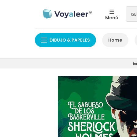
Menú
DIBUJO & PAPELES
Home
In