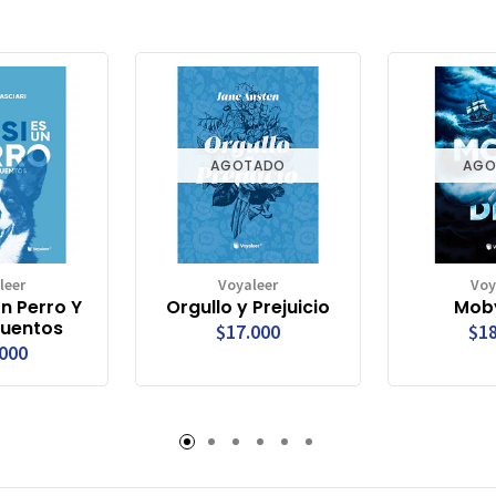
AGOTADO
AGO
leer
Voyaleer
Voy
Un Perro Y
Orgullo y Prejuicio
Moby
Cuentos
$17.000
$18
.000