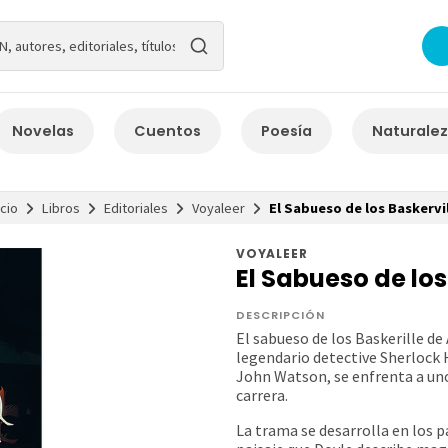
Novelas
Cuentos
Poesía
Naturale
icio
Libros
Editoriales
Voyaleer
El Sabueso de los Baskervi
VOYALEER
El Sabueso de los
DESCRIPCIÓN
El sabueso de los Baskerille d
legendario detective Sherlock H
John Watson, se enfrenta a uno
carrera.
La trama se desarrolla en los 