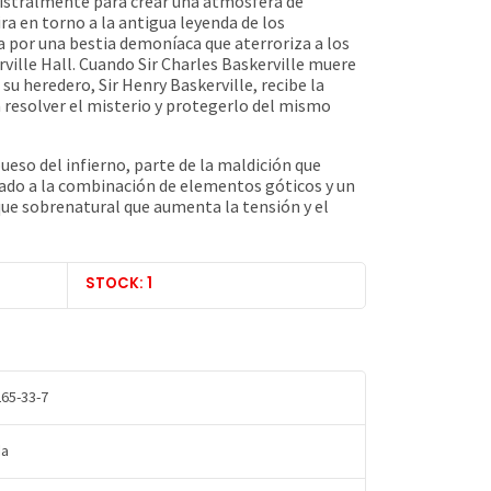
gistralmente para crear una atmósfera de
gira en torno a la antigua leyenda de los
a por una bestia demoníaca que aterroriza a los
ville Hall. Cuando Sir Charles Baskerville muere
su heredero, Sir Henry Baskerville, recibe la
 resolver el misterio y protegerlo del mismo
ueso del infierno, parte de la maldición que
mado a la combinación de elementos góticos y un
ue sobrenatural que aumenta la tensión y el
STOCK: 1
65-33-7
da