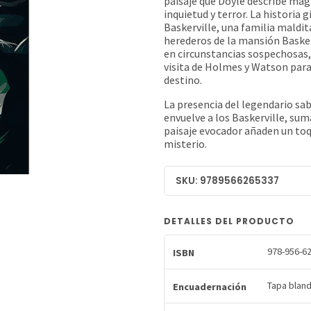
paisaje que Doyle describe ma
inquietud y terror. La historia 
Baskerville, una familia maldit
herederos de la mansión Basker
en circunstancias sospechosas, 
visita de Holmes y Watson para
destino.
La presencia del legendario sab
envuelve a los Baskerville, su
paisaje evocador añaden un toq
misterio.
SKU: 9789566265337
DETALLES DEL PRODUCTO
978-956-62
ISBN
Tapa blan
Encuadernación