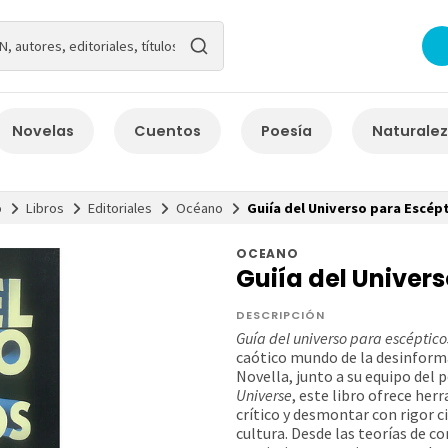
Novelas
Cuentos
Poesía
Naturale
o
Libros
Editoriales
Océano
Guiía del Universo para Escép
OCEANO
Guiía del Univer
DESCRIPCIÓN
Guía del universo para escéptico
caótico mundo de la desinform
Novella, junto a su equipo del
Universe
, este libro ofrece her
crítico y desmontar con rigor c
cultura. Desde las teorías de c