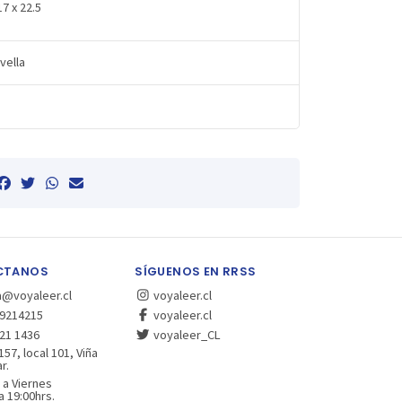
17 x 22.5
vella
CTANOS
SÍGUENOS EN RRSS
a@voyaleer.cl
voyaleer.cl
9214215
voyaleer.cl
21 1436
voyaleer_CL
157, local 101, Viña
r.
 a Viernes
a 19:00hrs.