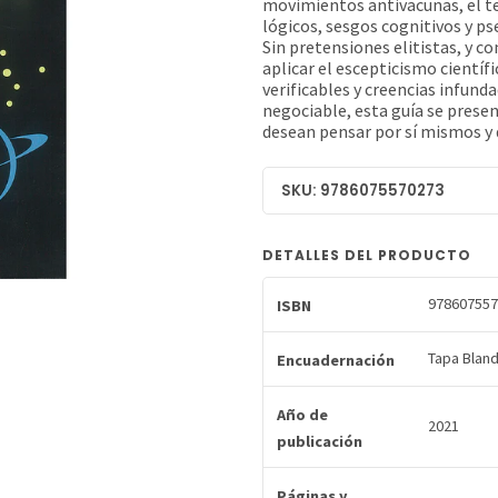
movimientos antivacunas, el te
lógicos, sesgos cognitivos y ps
Sin pretensiones elitistas, y 
aplicar el escepticismo cientí
verificables y creencias infund
negociable, esta guía se prese
desean pensar por sí mismos y d
SKU: 9786075570273
DETALLES DEL PRODUCTO
978607557
ISBN
Tapa Blan
Encuadernación
Año de
2021
publicación
Páginas y