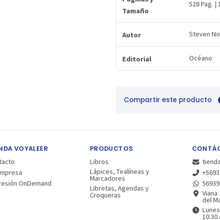
528 Pag. | 
Tamaño
Steven No
Autor
Océano
Editorial
Compartir este producto
NDA VOYALEER
PRODUCTOS
CONTÁ
tacto
Libros
tiend
Lápices, Tiralíneas y
Empresa
+5693
Marcadores
resión OnDemand
56939
Libretas, Agendas y
Viana 
Croqueras
del Ma
Lunes
10:30 