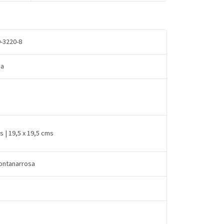
-3220-8
da
s | 19,5 x 19,5 cms
ontanarrosa