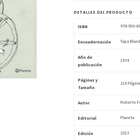
DETALLES DEL PRODUCTO
978-950-49
ISBN
Tapa Blan
Encuadernación
Año de
1974
publicación
Páginas y
216 Página
Tamaño
Roberto F
Autor
Planeta
Editorial
2013
Edición