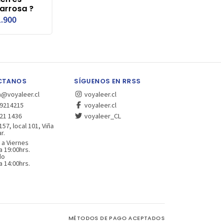
arrosa ?
.900
CTANOS
SÍGUENOS EN RRSS
a@voyaleer.cl
voyaleer.cl
9214215
voyaleer.cl
21 1436
voyaleer_CL
157, local 101, Viña
r.
 a Viernes
a 19:00hrs.
do
a 14:00hrs.
MÉTODOS DE PAGO ACEPTADOS