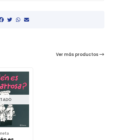
Ver más productos
TADO
aneta
én es