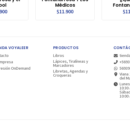
bol
Médicos
Fontan
.900
$11.900
$11
NDA VOYALEER
PRODUCTOS
CONTÁ
tacto
Libros
tiend
Lápices, Tiralíneas y
Empresa
+5693
Marcadores
resión OnDemand
56939
Libretas, Agendas y
Viana 
Croqueras
del Ma
Lunes
10:30 
Sába
10:00 