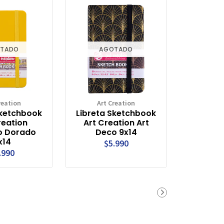
TADO
AGOTADO
reation
Art Creation
Sketchbook
Libreta Sketchbook
reation
Art Creation Art
o Dorado
Deco 9x14
x14
$5.990
.990