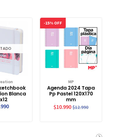
-15% OFF
TADO
reation
MP
Sketchbook
Agenda 2024 Tapa
ion Blanca
Pp Pastel 120X170
x12
mm
.990
$10.990
$12.990