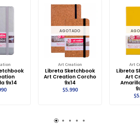
AGOTADO
AGO
eation
Art Creation
Art C
ketchbook
Libreta Sketchbook
Libreta 
eation
Art Creation Corcho
Art C
da 9x14
9x14
Amarill
9
990
$5.990
$5