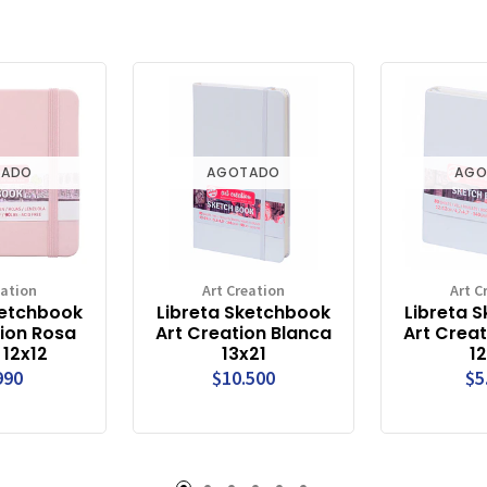
TADO
AGOTADO
AGO
eation
Art Creation
Art C
ketchbook
Libreta Sketchbook
Libreta 
tion Rosa
Art Creation Blanca
Art Creat
 12x12
13x21
12
990
$10.500
$5