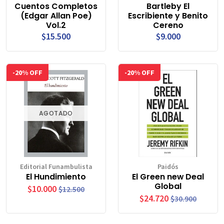
Cuentos Completos
Bartleby El
(Edgar Allan Poe)
Escribiente y Benito
Vol.2
Cereno
$15.500
$9.000
-20% OFF
-20% OFF
AGOTADO
Editorial Funambulista
Paidós
El Hundimiento
El Green new Deal
Global
$10.000
$12.500
$24.720
$30.900