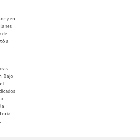
anc y en
planes
n de
tó a
bras
n. Bajo
el
dicados
ta
la
storia
.