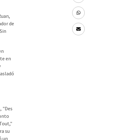
Ruan,
ador de
Sin
.
en
nte en
y
rasladó
, "Des
ronto
 Tout,"
ra su
ó un