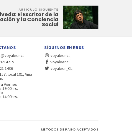
ARTÍCULO SIGUIENTE
veda: El Escritor de la
ación y la Conciencia
Social
CTANOS
SÍGUENOS EN RRSS
a@voyaleer.cl
voyaleer.cl
9214215
voyaleer.cl
21 1436
voyaleer_CL
157, local 101, Viña
r.
 a Viernes
a 19:00hrs.
do
a 14:00hrs.
MÉTODOS DE PAGO ACEPTADOS