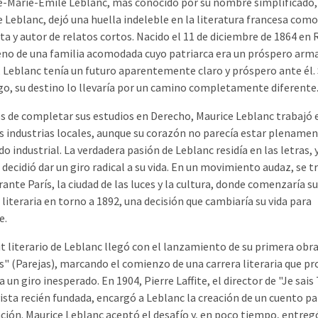
e-Marie-Émile Leblanc, más conocido por su nombre simplificado,
 Leblanc, dejó una huella indeleble en la literatura francesa como
ta y autor de relatos cortos. Nacido el 11 de diciembre de 1864 en 
seno de una familia acomodada cuyo patriarca era un próspero arm
 Leblanc tenía un futuro aparentemente claro y próspero ante él. 
o, su destino lo llevaría por un camino completamente diferente
s de completar sus estudios en Derecho, Maurice Leblanc trabajó 
s industrias locales, aunque su corazón no parecía estar plename
o industrial. La verdadera pasión de Leblanc residía en las letras, 
decidió dar un giro radical a su vida. En un movimiento audaz, se t
brante París, la ciudad de las luces y la cultura, donde comenzaría su
 literaria en torno a 1892, una decisión que cambiaría su vida para
e.
t literario de Leblanc llegó con el lanzamiento de su primera obra
" (Parejas), marcando el comienzo de una carrera literaria que p
 un giro inesperado. En 1904, Pierre Laffite, el director de "Je sais
ista recién fundada, encargó a Leblanc la creación de un cuento pa
ción. Maurice Leblanc aceptó el desafío y, en poco tiempo, entreg