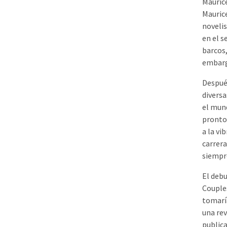
Mauric
Maurice
novelis
en el 
barcos,
embarg
Despué
diversa
el mund
pronto 
a la vi
carrera
siempr
El debu
Couples
tomaría
una rev
publica