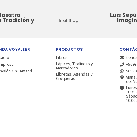
Maestro
Luis Sepúl
 Tradición y
Imagin
Ir al Blog
NDA VOYALEER
PRODUCTOS
CONTÁ
tacto
Libros
tiend
Lápices, Tiralíneas y
Empresa
+5693
Marcadores
resión OnDemand
56939
Libretas, Agendas y
Viana 
Croqueras
del Ma
Lunes
10:30 
Sába
10:00 