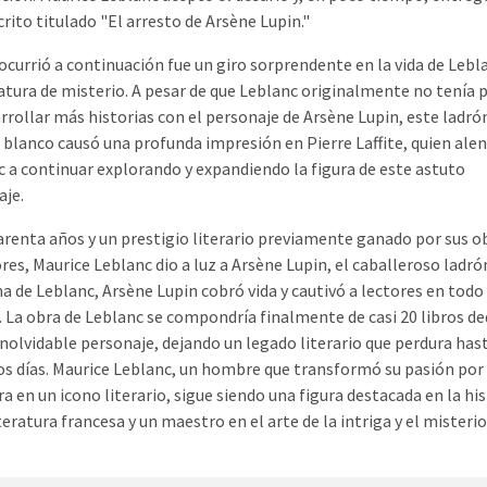
ito titulado "El arresto de Arsène Lupin."
ocurrió a continuación fue un giro sorprendente en la vida de Lebl
ratura de misterio. A pesar de que Leblanc originalmente no tenía 
rrollar más historias con el personaje de Arsène Lupin, este ladró
blanco causó una profunda impresión en Pierre Laffite, quien alen
 a continuar explorando y expandiendo la figura de este astuto
aje.
renta años y un prestigio literario previamente ganado por sus o
res, Maurice Leblanc dio a luz a Arsène Lupin, el caballeroso ladró
a de Leblanc, Arsène Lupin cobró vida y cautivó a lectores en todo 
La obra de Leblanc se compondría finalmente de casi 20 libros de
inolvidable personaje, dejando un legado literario que perdura has
s días. Maurice Leblanc, un hombre que transformó su pasión por 
ra en un icono literario, sigue siendo una figura destacada en la hi
iteratura francesa y un maestro en el arte de la intriga y el misterio