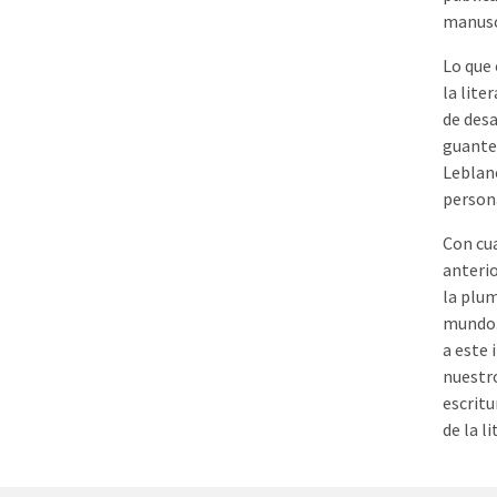
manuscr
Lo que 
la lite
de desa
guante 
Leblanc
person
Con cua
anterio
la plum
mundo. 
a este 
nuestro
escritu
de la l