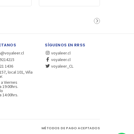
CTANOS
SÍGUENOS EN RRSS
a@voyaleer.cl
voyaleer.cl
9214215
voyaleer.cl
21 1436
voyaleer_CL
157, local 101, Viña
r.
 a Viernes
a 19:00hrs.
do
a 14:00hrs.
MÉTODOS DE PAGO ACEPTADOS