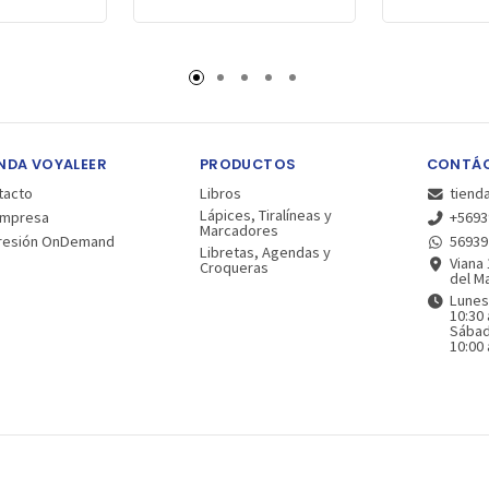
NDA VOYALEER
PRODUCTOS
CONTÁ
tacto
Libros
tiend
Lápices, Tiralíneas y
Empresa
+5693
Marcadores
resión OnDemand
56939
Libretas, Agendas y
Viana 
Croqueras
del Ma
Lunes
10:30 
Sába
10:00 