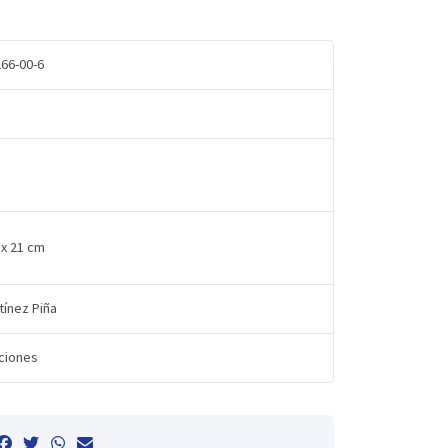
66-00-6
1x 21 cm
tínez Piña
ciones