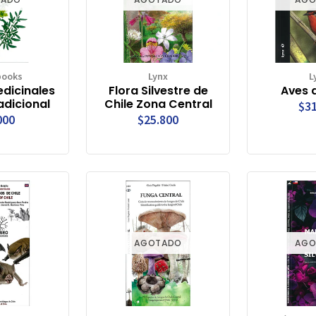
books
Lynx
L
edicinales
Flora Silvestre de
Aves d
adicional
Chile Zona Central
$31
000
$25.800
AGOTADO
AGO