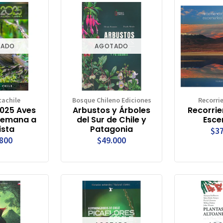
TADO
AGOTADO
achile
Bosque Chileno Ediciones
Recorri
025 Aves
Arbustos y Árboles
Recorrie
 Semana a
del Sur de Chile y
Esce
ista
Patagonia
$37
.800
$49.000