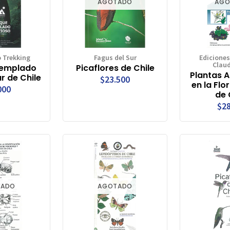
AGOTADO
AGO
 Trekking
Fagus del Sur
Edicione
Clau
Templado
Picaflores de Chile
Plantas A
r de Chile
$23.500
en la Flo
000
de 
$28
TADO
AGOTADO