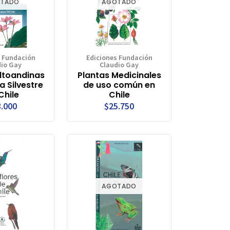
TADO
AGOTADO
s Fundación
Ediciones Fundación
dio Gay
Claudio Gay
ltoandinas
Plantas Medicinales
ra Silvestre
de uso común en
Chile
Chile
.000
$25.750
AGOTADO