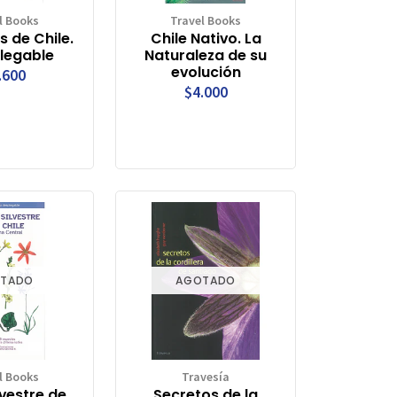
l Books
Travel Books
s de Chile.
Chile Nativo. La
legable
Naturaleza de su
evolución
.600
$4.000
TADO
AGOTADO
l Books
Travesía
lvestre de
Secretos de la