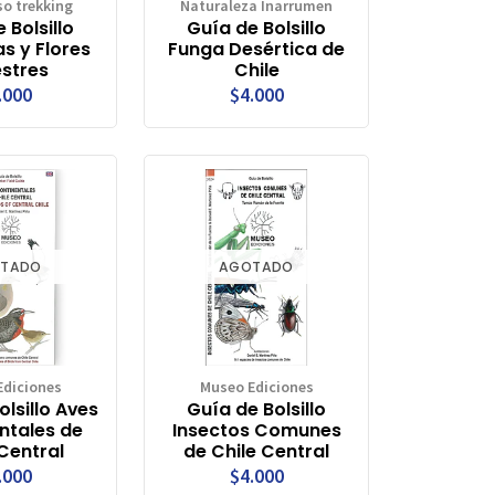
so trekking
Naturaleza Inarrumen
 Bolsillo
Guía de Bolsillo
s y Flores
Funga Desértica de
estres
Chile
.000
$4.000
TADO
AGOTADO
Ediciones
Museo Ediciones
lsillo Aves
Guía de Bolsillo
ntales de
Insectos Comunes
Central
de Chile Central
.000
$4.000