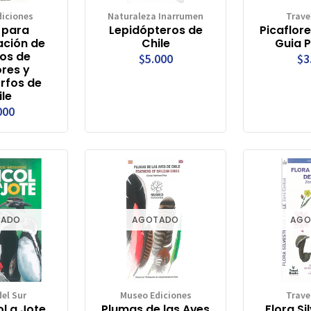
iciones
Naturaleza Inarrumen
Trave
 para
Lepidópteros de
Picaflore
cación de
Chile
Guia P
os de
$5.000
$3
res y
rfos de
ile
000
TADO
AGOTADO
AGO
el Sur
Museo Ediciones
Trave
l a Jote.
Plumas de las Aves
Flora Si