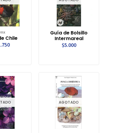
ynx
Guía de Bolsillo
e Chile
Intermareal
.750
$5.000
TADO
AGOTADO