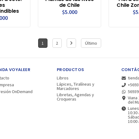
es
de Chile
Chile Zo
indibles
$5.000
$5
.000
1
2
Último
NDA VOYALEER
PRODUCTOS
CONTÁ
tacto
Libros
tiend
Lápices, Tiralíneas y
Empresa
+5693
Marcadores
resión OnDemand
56939
Libretas, Agendas y
Viana 
Croqueras
del Ma
Lunes
10:30 
Sába
10:00 