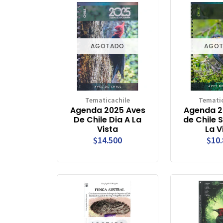
AGOTADO
AGO
Tematicachile
Tematic
Agenda 2025 Aves
Agenda 2
De Chile Dia A La
de Chile
Vista
La V
$14.500
$10