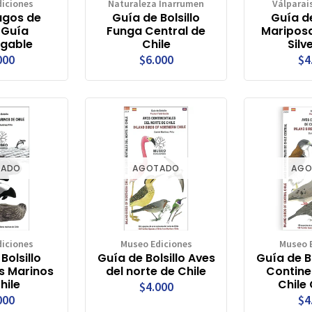
iciones
Naturaleza Inarrumen
Válparai
agos de
Guía de Bolsillo
Guía de
, Guía
Funga Central de
Mariposa
egable
Chile
Silv
000
$6.000
$4
TADO
AGOTADO
AGO
iciones
Museo Ediciones
Museo 
Bolsillo
Guía de Bolsillo Aves
Guía de Bo
s Marinos
del norte de Chile
Contine
hile
Chile 
$4.000
000
$4