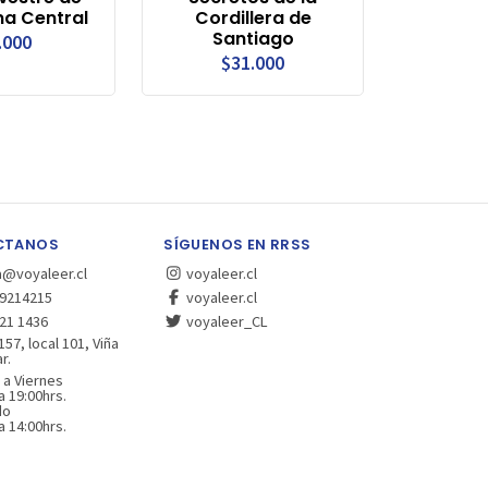
na Central
Cordillera de
Santiago
.000
$31.000
CTANOS
SÍGUENOS EN RRSS
a@voyaleer.cl
voyaleer.cl
9214215
voyaleer.cl
21 1436
voyaleer_CL
157, local 101, Viña
r.
 a Viernes
a 19:00hrs.
do
a 14:00hrs.