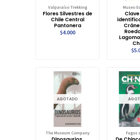
Valparaíso Trekking
Museo Ed
Flores Silvestres de
Clave
Chile Central
identifi
Pantonera
Cráne
Roedo
$4.000
Lagomo
Ch
$5.
AGOTADO
AGO
The Museum Company
Fagus d
Dinosaurios.
De Chinco