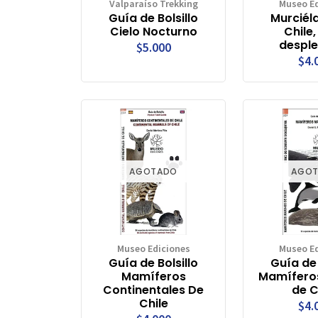
Valparaíso Trekking
Museo Ed
Guía de Bolsillo
Murciél
Cielo Nocturno
Chile
despl
$5.000
$4.
AGOTADO
AGO
Museo Ediciones
Museo Ed
Guía de Bolsillo
Guía de 
Mamíferos
Mamífero
Continentales De
de C
Chile
$4.