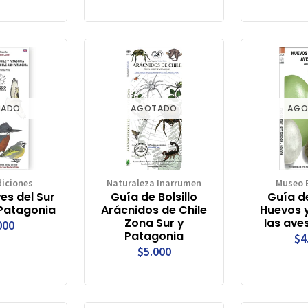
TADO
AGOTADO
AGO
iciones
Naturaleza Inarrumen
Museo 
es del Sur
Guía de Bolsillo
Guía de
 Patagonia
Arácnidos de Chile
Huevos y
Zona Sur y
las aves
000
Patagonia
$4
$5.000