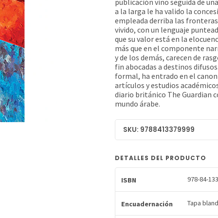
publicación vino seguida de una 
a la larga le ha valido la conce
empleada derriba las fronteras 
vivido, con un lenguaje puntead
que su valor está en la elocuenc
más que en el componente narra
y de los demás, carecen de rasg
fin abocadas a destinos difusos.
formal, ha entrado en el canon 
artículos y estudios académico
diario británico The Guardian 
mundo árabe.
SKU: 9788413379999
DETALLES DEL PRODUCTO
978-84-133
ISBN
Tapa blan
Encuadernación