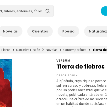
Novelas
Cuentos
Poesía
Naturale
Libros
Narrativa Ficción
Novelas
Contemporánea
Tierra de
VERBUM
Tierra de fiebres
DESCRIPCIÓN
Alqúnfuda, cuya riqueza parece
sufren atraso y pobreza, fiebre
por un poder ancestral que ve e
novela, publicada en árabe en 
ofrece una crítica de las socied
en un hábitat donde satisfacer 