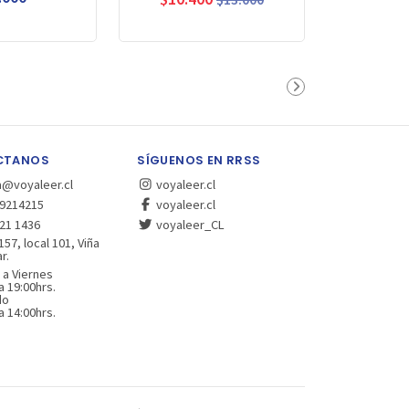
CTANOS
SÍGUENOS EN RRSS
a@voyaleer.cl
voyaleer.cl
9214215
voyaleer.cl
21 1436
voyaleer_CL
157, local 101, Viña
r.
 a Viernes
a 19:00hrs.
do
a 14:00hrs.