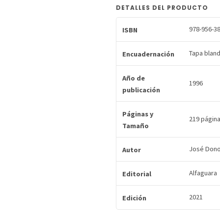
DETALLES DEL PRODUCTO
978-956-38
ISBN
Tapa blan
Encuadernación
Año de
1996
publicación
Páginas y
219 página
Tamaño
José Don
Autor
Alfaguara
Editorial
2021
Edición