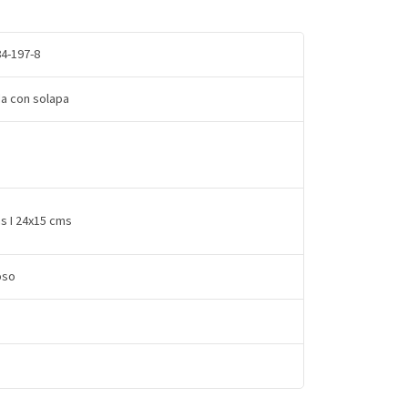
4-197-8
da con solapa
s I 24x15 cms
oso