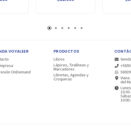
NDA VOYALEER
PRODUCTOS
CONTÁ
tacto
Libros
tiend
Lápices, Tiralíneas y
Empresa
+5693
Marcadores
resión OnDemand
56939
Libretas, Agendas y
Viana 
Croqueras
del Ma
Lunes
10:30 
Sába
10:00 