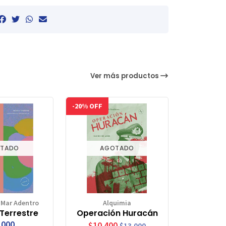
Ver más productos
-20% OFF
TADO
AGOTADO
 Mar Adentro
Alquimia
Terrestre
Operación Huracán
.000
$10.400
$13.000