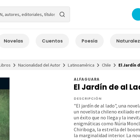
Novelas
Cuentos
Poesía
Naturale
Libros
Nacionalidad del Autor
Latinoamérica
Chile
El Jardín 
ALFAGUARA
El Jardín de al L
DESCRIPCIÓN
"El jardín de al lado", una nove
un novelista chileno exiliado e
un éxito que no llega y la inev
enigmáticas como Núria Monclú
Chiriboga, la estrella del boom
la marginalidad interior. La nov