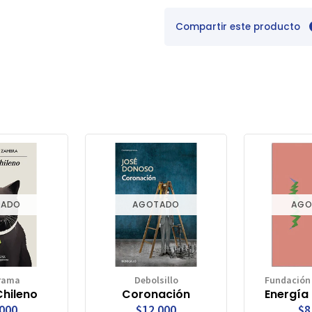
Compartir este producto
TADO
AGOTADO
AGO
rama
Debolsillo
Fundación
Chileno
Coronación
Energía 
.000
$12.000
$8