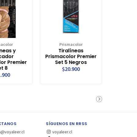
macolor
Prismacolor
íneas y
Tiralíneas
cador
Prismacolor Premier
or Premier
Set 5 Negros
t 8
$20.900
.900
CTANOS
SÍGUENOS EN RRSS
a@voyaleer.cl
voyaleer.cl