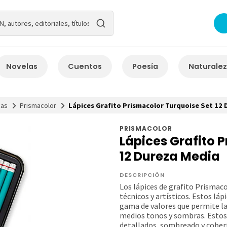
Novelas
Cuentos
Poesía
Naturale
cas
Prismacolor
Lápices Grafito Prismacolor Turquoise Set 12 
PRISMACOLOR
Lápices Grafito 
12 Dureza Media
DESCRIPCIÓN
Los lápices de grafito Prismac
técnicos y artísticos. Estos láp
gama de valores que permite la 
medios tonos y sombras. Estos 
detallados, sombreado y cobert