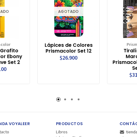
TADO
AGOTADO
color
Lápices de Colores
Pris
 Grafito
Tiral
Prismacolor Set 12
lor Ebony
Mar
$26.900
ave Set 2
Prismacol
Se
100
$31
NDA VOYALEER
PRODUCTOS
CONTÁ
tacto
Libros
tiend