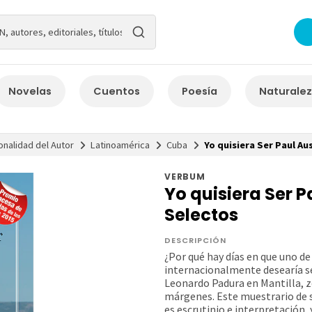
Novelas
Cuentos
Poesía
Naturale
onalidad del Autor
Latinoamérica
Cuba
Yo quisiera Ser Paul Au
VERBUM
Yo quisiera Ser P
Selectos
DESCRIPCIÓN
¿Por qué hay días en que uno d
internacionalmente desearía se
Leonardo Padura en Mantilla, 
márgenes. Este muestrario de s
es escrutinio e interpretación, y