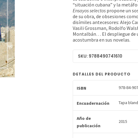
“situación cubana” y la metáfo
Ensayos selectos
propone un sos
de su obra, de obsesiones como 
disímiles antecesores: Alejo Ca
Vasili Grossman, Rodolfo Wals
Montalbán… El despliegue de u
acostumbra en sus novelas.
SKU: 9788490741610
DETALLES DEL PRODUCTO
978-84-907
ISBN
Tapa blan
Encuadernación
Año de
2015
publicación