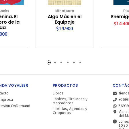
Books
Minotauro
Pl
nina. El
Algo Más en el
Enemigo
bro de la
Equipaje
$14.40
da
$14.900
.000
NDA VOYALEER
PRODUCTOS
CONTÁ
tacto
Libros
tiend
Lápices, Tiralíneas y
Empresa
+5693
Marcadores
resión OnDemand
56939
Libretas, Agendas y
Viana 
Croqueras
del Ma
Lunes
10:30 