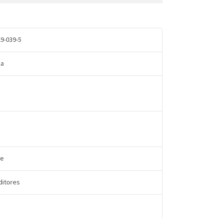
9-039-5
da
re
Editores