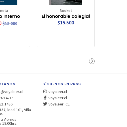
aneta
Booket
 Interno
El honorable colegial
$15.500
0
$18.000
CTANOS
SÍGUENOS EN RRSS
a@voyaleer.cl
voyaleer.cl
9214215
voyaleer.cl
21 1436
voyaleer_CL
157, local 101, Viña
r.
 a Viernes
a 19:00hrs.