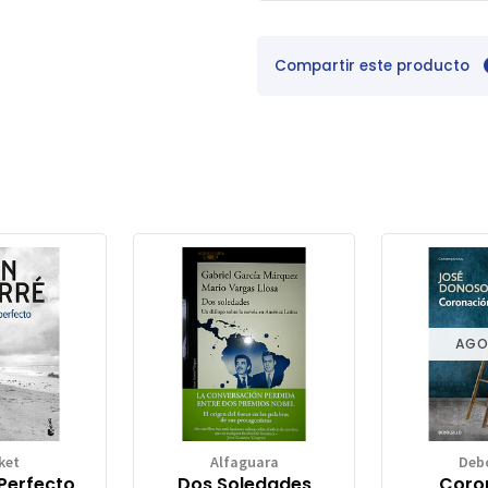
Compartir este producto
AGO
ket
Alfaguara
Debo
 Perfecto
Dos Soledades
Coro