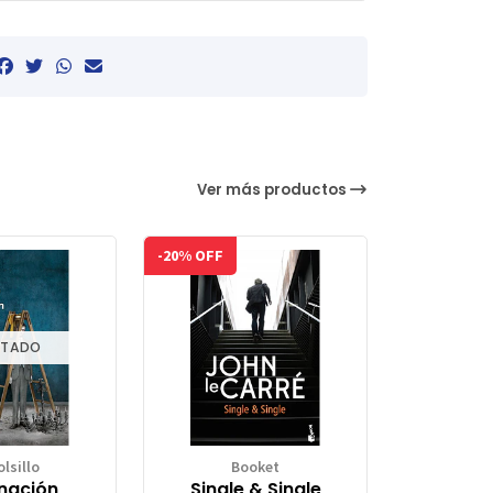
Ver más productos
-20% OFF
TADO
lsillo
Booket
nación
Single & Single