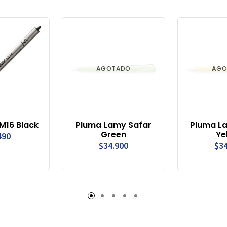
AGOTADO
AGO
M16 Black
Pluma Lamy Safar
Pluma La
Green
Ye
490
$34.900
$34