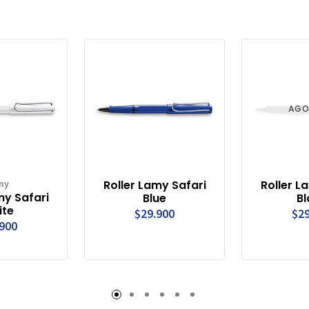
AGO
my
Roller Lamy Safari
Roller L
my Safari
Blue
Bl
ite
$29.900
$29
.900