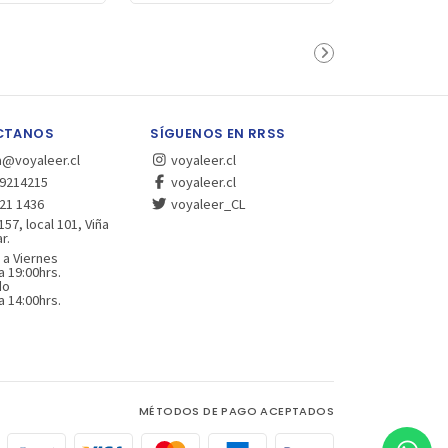
CTANOS
SÍGUENOS EN RRSS
a@voyaleer.cl
voyaleer.cl
9214215
voyaleer.cl
21 1436
voyaleer_CL
157, local 101, Viña
r.
 a Viernes
a 19:00hrs.
do
a 14:00hrs.
MÉTODOS DE PAGO ACEPTADOS