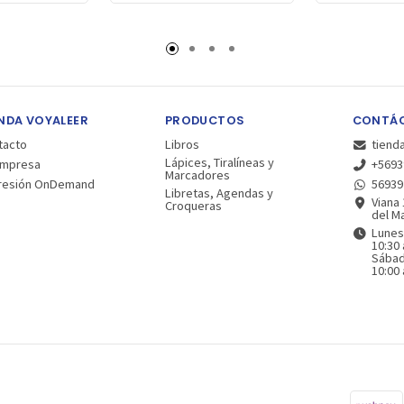
NDA VOYALEER
PRODUCTOS
CONTÁ
tacto
Libros
tiend
Lápices, Tiralíneas y
Empresa
+5693
Marcadores
resión OnDemand
56939
Libretas, Agendas y
Viana 
Croqueras
del Ma
Lunes
10:30 
Sába
10:00 