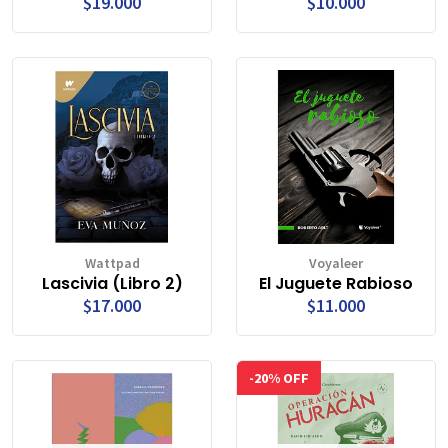
$19.000
$10.000
Wattpad
Voyaleer
Lascivia (Libro 2)
El Juguete Rabioso
$17.000
$11.000
-20% OFF